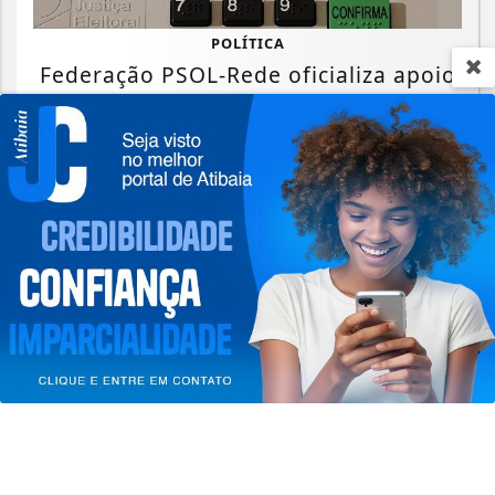
POLÍTICA
Federação PSOL-Rede oficializa apoio
à candidatura de Lula à reeleição
Saiba Mais
Termos de Uso e Privacidade
Esse site utiliza cookies para melhorar sua
experiência de navegação. Ao continuar o acesso,
entendemos que você concorda com nossos Termos
de Uso e Privacidade.
PARA MAIS INFORMAÇÕES,
ACESSE NOSSOS TERMOS
CLICANDO AQUI
PROSSEGUIR