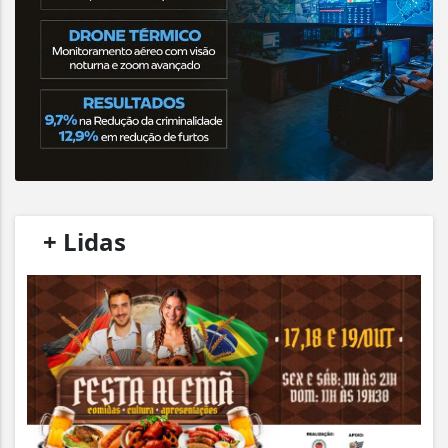
/
+ Lidas
/