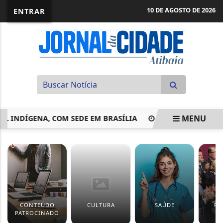
10 DE AGOSTO DE 2026
ENTRAR
MENU
L INDÍGENA, COM SEDE EM BRASÍLIA
GASTOS DE TURISTA
EM ALTA
CONTEÚDO
CULTURA
SAÚDE
PO
PATROCINADO