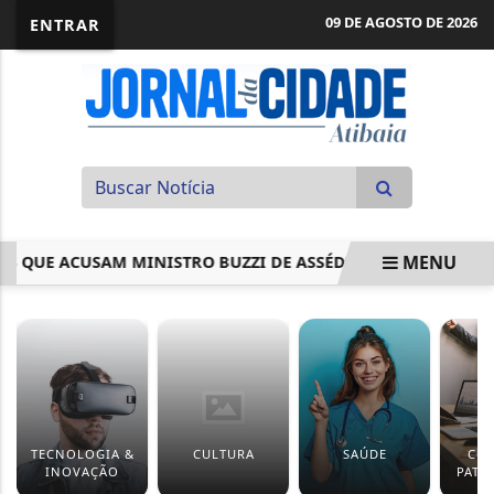
09 DE AGOSTO DE 2026
ENTRAR
MENU
S QUE ACUSAM MINISTRO BUZZI DE ASSÉDIO
MISSA ABRE
EM ALTA
TECNOLOGIA &
CULTURA
SAÚDE
CO
INOVAÇÃO
PATR